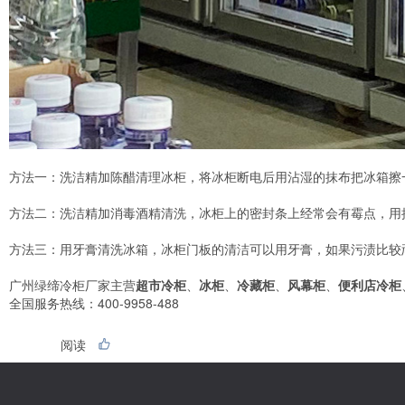
方法一：洗洁精加陈醋清理冰柜，将冰柜断电后用沾湿的抹布把冰箱擦
方法二：洗洁精加消毒酒精清洗，冰柜上的密封条上经常会有霉点，用
方法三：用牙膏清洗冰箱，冰柜门板的清洁可以用牙膏，如果污渍比较
广州绿缔冷柜厂家主营
超市冷柜
、
冰柜
、
冷藏柜
、
风幕柜
、
便利店冷柜
全国服务热线：400-9958-488
阅读